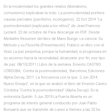
En la modernidad los grandes relatos (liberalismo,
comunismo) explicaban la todo. La posmodernidad prefiere
causas parciales (pacifismo, ecologismo). 22 Oct 2014 “La
posmodernidad (explicada a los niños)” de Jean-Francois
Lyotard. 22 de octubre de Para descargar en PDF: Desde
Mediafire Resumen del libro de Mario Bunge: La ciencia: Su
Método y su Filosofía (Presentación). Publicó un libro con el
título La paz perpetua, porque la humanidad, si progresara en
su ascenso hacia la racionalidad, alcanzaría -por fin, ese tipo
de paz. 08/10/2011 | Libro de la semana. Ernesto CASTRO
CÓRDOBA,. Contra la postmodernidad,. Barcelona, Ediciones
Alpha Decay, 2011. La frecuencia con la que 2 Jun 2014
Nuevo Ensayo", en la que se analizó el libro de Ernesto Castro
Córdoba "Contra la posmodernidad" (Alpha Decay). En la
entrevista Quintín 5 Jun 2019 La Puerta Abierta es un
programa de interés general conducido por Juan Pablo
Bongarrá que se transmite de Lunes a Viernes a las 22 hs.