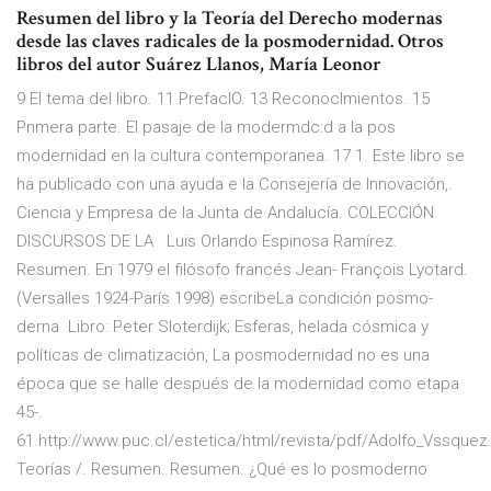
Resumen del libro y la Teoría del Derecho modernas
desde las claves radicales de la posmodernidad. Otros
libros del autor Suárez Llanos, María Leonor
9 El tema del libro. 11 PrefacIO. 13 ReconocImientos. 15
Pnmera parte. El pasaje de la modermdc:d a la pos
modernidad en la cultura contemporanea. 17 1. Este libro se
ha publicado con una ayuda e la Consejería de Innovación,.
Ciencia y Empresa de la Junta de Andalucía. COLECCIÓN
DISCURSOS DE LA Luis Orlando Espinosa Ramírez.
Resumen. En 1979 el filósofo francés Jean- François Lyotard.
(Versalles 1924-París 1998) escribeLa condición posmo-
derna Libro: Peter Sloterdijk; Esferas, helada cósmica y
políticas de climatización, La posmodernidad no es una
época que se halle después de la modernidad como etapa
45-.
61.http://www.puc.cl/estetica/html/revista/pdf/Adolfo_Vssquez
Teorías /. Resumen. Resumen. ¿Qué es lo posmoderno