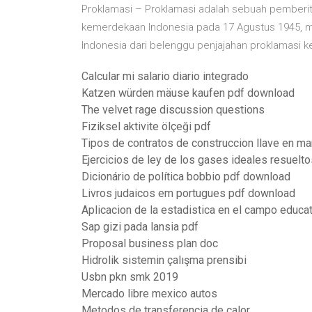
Proklamasi – Proklamasi adalah sebuah pemberit
kemerdekaan Indonesia pada 17 Agustus 1945, m
Indonesia dari belenggu penjajahan proklamasi 
Calcular mi salario diario integrado
Katzen würden mäuse kaufen pdf download
The velvet rage discussion questions
Fiziksel aktivite ölçeği pdf
Tipos de contratos de construccion llave en m
Ejercicios de ley de los gases ideales resuelto
Dicionário de política bobbio pdf download
Livros judaicos em portugues pdf download
Aplicacion de la estadistica en el campo educa
Sap gizi pada lansia pdf
Proposal business plan doc
Hidrolik sistemin çalışma prensibi
Usbn pkn smk 2019
Mercado libre mexico autos
Metodos de transferencia de calor