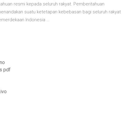
ahuan resmi kepada seluruh rakyat. Pemberitahuan
enandakan suatu ketetapan kebebasan bagi seluruh rakyat
kemerdekaan Indonesia …
ano
s pdf
tivo