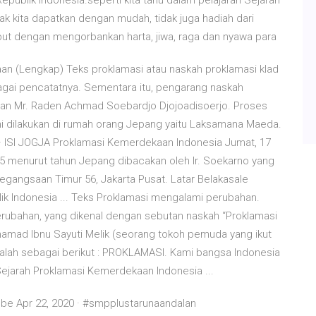
publik Indonesia.seperti kita tahu dalam pelajaran Sejarah
dak kita dapatkan dengan mudah, tidak juga hadiah dari
but dengan mengorbankan harta, jiwa, raga dan nyawa para
aan (Lengkap) Teks proklamasi atau naskah proklamasi klad
agai pencatatnya. Sementara itu, pengarang naskah
 dan Mr. Raden Achmad Soebardjo Djojoadisoerjo. Proses
 dilakukan di rumah orang Jepang yaitu Laksamana Maeda.
 ISI JOGJA Proklamasi Kemerdekaan Indonesia Jumat, 17
5 menurut tahun Jepang dibacakan oleh Ir. Soekarno yang
gangsaan Timur 56, Jakarta Pusat. Latar Belakasale
k Indonesia ... Teks Proklamasi mengalami perubahan.
rubahan, yang dikenal dengan sebutan naskah “Proklamasi
ohamad Ibnu Sayuti Melik (seorang tokoh pemuda yang ikut
adalah sebagai berikut : PROKLAMASI. Kami bangsa Indonesia
ejarah Proklamasi Kemerdekaan Indonesia ...
ube Apr 22, 2020 · #smpplustarunaandalan