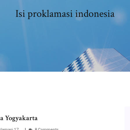
Isi proklamasi indonesia
ia Yogyakarta
amasi 17 ...
8 Comments