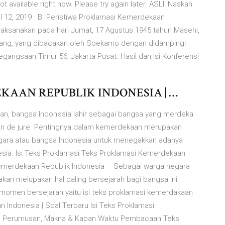
 available right now. Please try again later. ASLI! Naskah
 12, 2019 · B. Peristiwa Proklamasi Kemerdekaan
laksanakan pada hari Jumat, 17 Agustus 1945 tahun Masehi,
pang, yang dibacakan oleh Soekarno dengan didampingi
angsaan Timur 56, Jakarta Pusat. Hasil dan Isi Konferensi
KAAN REPUBLIK INDONESIA | …
an, bangsa Indonesia lahir sebagai bangsa yang merdeka
an de jure. Pentingnya dalam kemerdekaan merupakan
ara atau bangsa Indonesia untuk menegakkan adanya
esia. Isi Teks Proklamasi Teks Proklamasi Kemerdekaan
Kemerdekaan Republik Indonesia – Sebagai warga negara
akan melupakan hal paling bersejarah bagi bangsa ini.
 momen bersejarah yaitu isi teks proklamasi kemerdakaan
 Indonesia | Soal Terbaru Isi Teks Proklamasi
rah Perumusan, Makna & Kapan Waktu Pembacaan Teks