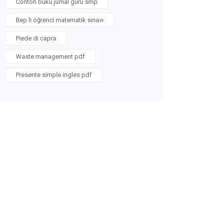
Contoh buku jurnal guru smp
Bep li öğrenci matematik sınavı
Piede di capra
Waste management pdf
Presente simple ingles pdf