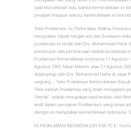
merayakan hari ulang tahun (HUT) kemerdekaan Re
saat kita sekolah dulu, bahwa kemerdekaan ini ti
penjajah maupun sekutu, kemerdekaan ini kita re
Teks Proklamasi: Isi, Perbedaan, Makna, Pembac
merupakan tulisan tangan asli dari Soekarno seb
proklamasi ini terdiri dari Drs. Mohammad Hatta
perumusan dan pembacaan naskah proklamasi ini
Proklamasi Kemerdekaan Indonesia 17 Agustus –
Agustus 1945 Tahun Masehi, atau 17 Agustus 260
didampingi oleh Drs. Mohammad Hatta di Jalan Pe
viagrang … Teks Proklamasi Kemerdekaan Republi
Teks naskah Proklamasi yang telah mengalami pe
Otentik“, adalah merupakan hasil ketikan oleh M
andil dalam persiapan Proklamasi), yang isinya 
dengan ini menjatakan kemerdekaan Indonesia. S
ISI PROKLAMASI INDONESIA || BY EVA 7C || - YouT