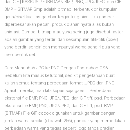
dan GIF | KASKUS PERBEDAAN BMP, PNG, JPG/JPEG, dan GIF
BMP = BITMAP Bmp adalah bitmap. terbentuk dr kumpulan
garis/pixel.kualitas gambar tergantung pixel. jika gambar
diperbesar akan pecah. produk olahan nyata alias bukan
animasi. Gambar bitmap atau yang sering juga disebut raster
adalah gambar yang terdiri dari sekumpulan titik-titik (pixel)
yang berdiri sendiri dan mempunyai warna sendiri pula yang
membentuk seb
Cara Mengubah JPG ke PNG Dengan Photoshop CS6 -
Sebelum kita masuk ketutorial, sedikit pengetahuan buat
kalian semua tentang perbedaan format .JPEG dan .PNG .
Apasih mereka, mari kita kupas saja gaes…. Perbedaan
ekstensi file BMP, PNG, JPG/JPEG, dan GIF tiff, psd. Perbedaan
ekstensi file BMP, PNG, JPG/JPEG, dan GIF tiff, psd. BMP
(BITMAP) File GIF cocok digunakan untuk gambar dengan
jumlah warna sedikit (dibawah 256), gambar yang memerlukan
perbedaan warna yang tegas seperti logo tanpa gradien,