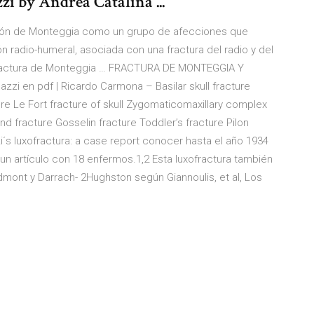
zi by Andrea Catalina ...
 lesión de Monteggia como un grupo de afecciones que
 radio-humeral, asociada con una fractura del radio y del
uxofractura de Monteggia … FRACTURA DE MONTEGGIA Y
zi en pdf | Ricardo Carmona – Basilar skull fracture
ure Le Fort fracture of skull Zygomaticomaxillary complex
 fracture Gosselin fracture Toddler’s fracture Pilon
zi´s luxofractura: a case report conocer hasta el año 1934
un artículo con 18 enfermos.1,2 Esta luxofractura también
mont y Darrach- 2Hughston según Giannoulis, et al, Los