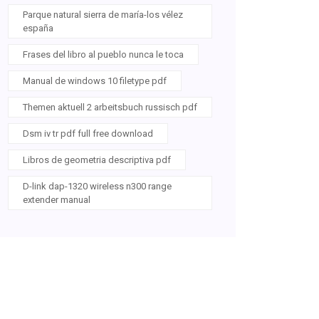
Parque natural sierra de maría-los vélez
españa
Frases del libro al pueblo nunca le toca
Manual de windows 10 filetype pdf
Themen aktuell 2 arbeitsbuch russisch pdf
Dsm iv tr pdf full free download
Libros de geometria descriptiva pdf
D-link dap-1320 wireless n300 range
extender manual