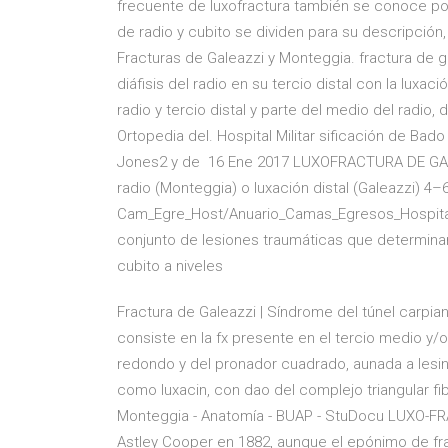
frecuente de luxofractura también se conoce por
de radio y cubito se dividen para su descripción
Fracturas de Galeazzi y Monteggia. fractura de ga
diáfisis del radio en su tercio distal con la luxac
radio y tercio distal y parte del medio del radio, 
Ortopedia del. Hospital Militar sificación de Bad
Jones2 y de 16 Ene 2017 LUXOFRACTURA DE GAL
radio (Monteggia) o luxación distal (Galeazzi) 4–6
Cam_Egre_Host/Anuario_Camas_Egresos_Hospitala
conjunto de lesiones traumáticas que determinan l
cubito a niveles
Fractura de Galeazzi | Síndrome del túnel carpia
consiste en la fx presente en el tercio medio y/o 
redondo y del pronador cuadrado, aunada a lesin de
como luxacin, con dao del complejo triangular fi
Monteggia - Anatomía - BUAP - StuDocu LUXO-FR
AstIey Cooper en 1882, aunque eI epónimo de fra