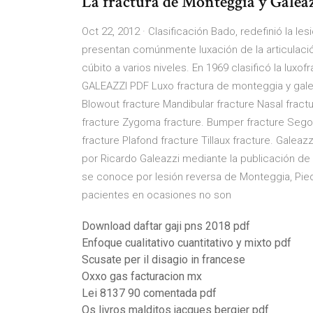
La fractura de Monteggia y Galeaz
Oct 22, 2012 · Clasificación Bado, redefinió la
presentan comúnmente luxación de la articulación
cúbito a varios niveles. En 1969 clasificó la l
GALEAZZI PDF Luxo fractura de monteggia y galeaz
Blowout fracture Mandibular fracture Nasal fract
fracture Zygoma fracture. Bumper fracture Segond
fracture Plafond fracture Tillaux fracture. Galeaz
por Ricardo Galeazzi mediante la publicación de 
se conoce por lesión reversa de Monteggia, Pied
pacientes en ocasiones no son
Download daftar gaji pns 2018 pdf
Enfoque cualitativo cuantitativo y mixto pdf
Scusate per il disagio in francese
Oxxo gas facturacion mx
Lei 8137 90 comentada pdf
Os livros malditos jacques bergier pdf