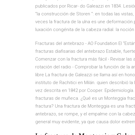
pubIicados por Ricar- do GaIeazzi en 1834. Lesi
"la construcción de Storen ": en todas las vistas,
veces la fractura de la ulna es une deformación 
luxación congénita de la cabeza radial. la noción
Fracturas del antebrazo - AO Foundation El “Están
fracturas diafisarias del antebrazo Estable, fuer
Comenzar con la fractura más fácil - Revisar las
rotación del radio - Comprobar la función de la ar
libre La fractura de Galeazzi se llama así en hono
instituto de Rachitici en Milán. quien describió l
vez descrita en 1842 por Cooper. Epidemiología. 
fracturas de muñeca. ¿Qué es un Monteggia fra
fractura? Una fractura de Monteggia es una fract
antebrazo, se rompe, y el empalme con la cabeza 
general muy evidente, ya que causa dolor extr