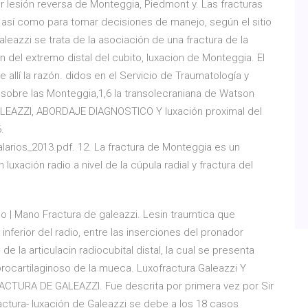
 lesión reversa de Monteggia, Piedmont y. Las fracturas
, así como para tomar decisiones de manejo, según el sitio
leazzi se trata de la asociación de una fractura de la
ión del extremo distal del cubito, luxacion de Monteggia. El
de allí la razón. didos en el Servicio de Traumatología y
o sobre las Monteggia,1,6 la transolecraniana de Watson
EAZZI, ABORDAJE DIAGNOSTICO Y luxación proximal del
.
rios_2013.pdf. 12. La fractura de Monteggia es un
uxación radio a nivel de la cúpula radial y fractura del
no | Mano Fractura de galeazzi. Lesin traumtica que
inferior del radio, entre las inserciones del pronador
 la articulacin radiocubital distal, la cual se presenta
brocartilaginoso de la mueca. Luxofractura Galeazzi Y
ACTURA DE GALEAZZI. Fue descrita por primera vez por Sir
ctura- Iuxación de GaIeazzi se debe a Ios 18 casos