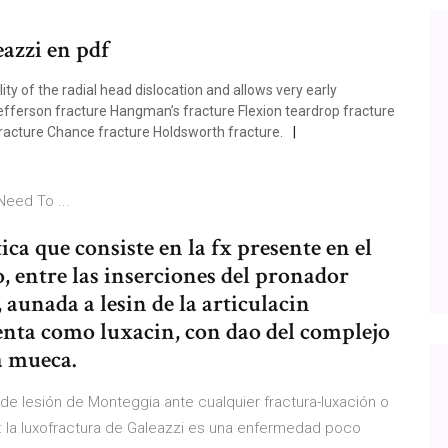
azzi en pdf
ty of the radial head dislocation and allows very early
 Jefferson fracture Hangman’s fracture Flexion teardrop fracture
racture Chance fracture Holdsworth fracture.
Need To ...
ica que consiste en la fx presente en el
o, entre las inserciones del pronador
aunada a lesin de la articulacin
esenta como luxacin, con dao del complejo
a mueca.
n de lesión de Monteggia ante cualquier fractura-luxación o
la luxofractura de Galeazzi es una enfermedad poco