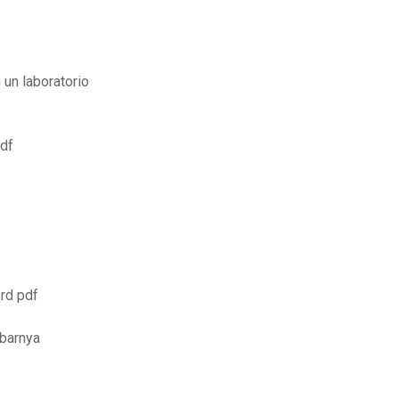
 un laboratorio
pdf
rd pdf
mbarnya