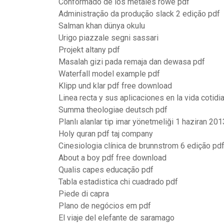
Conformado de los metales rowe pdf
Administração da produção slack 2 edição pdf
Salman khan dünya okulu
Urigo piazzale segni sassari
Projekt altany pdf
Masalah gizi pada remaja dan dewasa pdf
Waterfall model example pdf
Klipp und klar pdf free download
Linea recta y sus aplicaciones en la vida cotidi
Summa theologiae deutsch pdf
Planlı alanlar tip imar yönetmeliği 1 haziran 201
Holy quran pdf taj company
Cinesiologia clínica de brunnstrom 6 edição p
About a boy pdf free download
Qualis capes educação pdf
Tabla estadistica chi cuadrado pdf
Piede di capra
Plano de negócios em pdf
El viaje del elefante de saramago