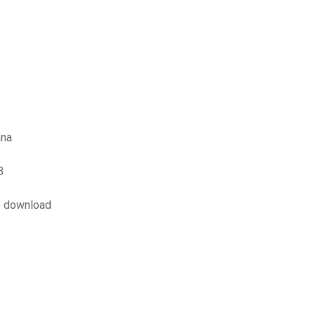
ana
3
df download