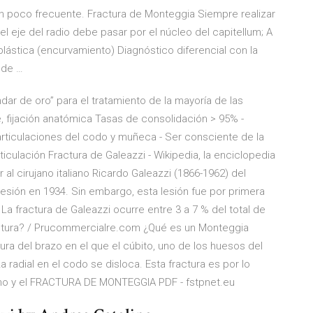
ón poco frecuente. Fractura de Monteggia Siempre realizar
 el eje del radio debe pasar por el núcleo del capitellum; A
plástica (encurvamiento) Diagnóstico diferencial con la
 de …
dar de oro” para el tratamiento de la mayoría de las
te, fijación anatómica Tasas de consolidación > 95% -
 articulaciones del codo y muñeca - Ser consciente de la
ticulación Fractura de Galeazzi - Wikipedia, la enciclopedia
r al cirujano italiano Ricardo Galeazzi (1866-1962) del
a lesión en 1934. Sin embargo, esta lesión fue por primera
La fractura de Galeazzi ocurre entre 3 a 7 % del total de
ctura? / Prucommercialre.com ¿Qué es un Monteggia
ura del brazo en el que el cúbito, uno de los huesos del
radial en el codo se disloca. Esta fractura es por lo
emo y el FRACTURA DE MONTEGGIA PDF - fstpnet.eu